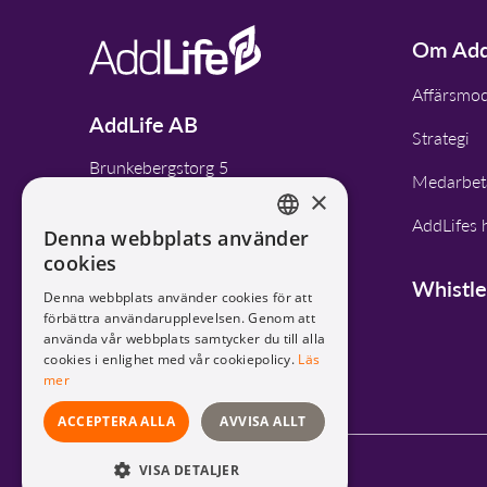
Om Add
Affärsmod
AddLife AB
Strategi
Brunkebergstorg 5
Medarbet
Stockholm
×
AddLifes h
Tel: 08-420 03 830
Denna webbplats använder
ENGLISH
cookies
SWEDISH
Whistl
Denna webbplats använder cookies för att
KONTAKT
förbättra användarupplevelsen. Genom att
använda vår webbplats samtycker du till alla
cookies i enlighet med vår cookiepolicy.
Läs
mer
ACCEPTERA ALLA
AVVISA ALLT
VISA DETALJER
Personuppgifter och Cookies