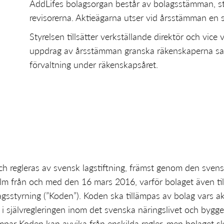
AddLifes bolagsorgan består av bolagsstämman, sty
revisorerna. Aktieägarna utser vid årsstämman en 
Styrelsen tillsätter verkställande direktör och vice 
uppdrag av årsstämman granska räkenskaperna samt
förvaltning under räkenskapsåret.
och regleras av svensk lagstiftning, främst genom den sven
lm från och med den 16 mars 2016, varför bolaget även t
gsstyrning (”Koden”). Koden ska tillämpas av bolag vars akt
i självregleringen inom det svenska näringslivet och bygger p
ämpar Koden kan avvika från enskilda regler, men bolaget sk