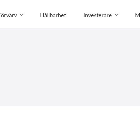
Förvärv
Hållbarhet
Investerare
M