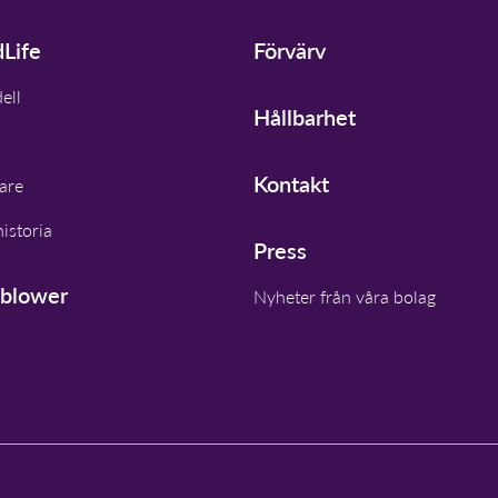
Life
Förvärv
ell
Hållbarhet
Kontakt
are
istoria
Press
eblower
Nyheter från våra bolag