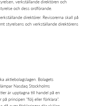
relsen, verkställande direktören och
styrelse och dess ordförande.
verkställande direktörer. Revisorerna skall på
 styrelsens och verkställande direktörens
ska aktiebolagslagen. Bolagets
illämpar Nasdaq Stockholms
ier är upptagna till handel på en
å principen "följ eller förklara".
a då avge förklaringar där skälen