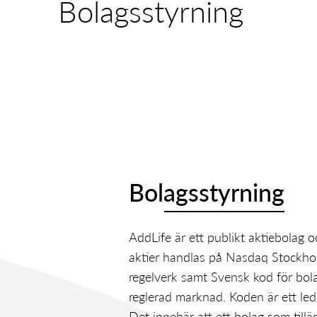
Bolagsstyrning
Bolagsstyrning
AddLife är ett publikt aktiebolag 
aktier handlas på Nasdaq Stockho
regelverk samt Svensk kod för bola
reglerad marknad. Koden är ett led 
Det innebär att ett bolag som till