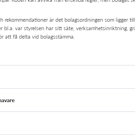
ch rekommendationer är det bolagsordningen som ligger till
bl.a. var styrelsen har sitt säte, verksamhetsinriktning, g
för att få delta vid bolagsstämma.
shavare