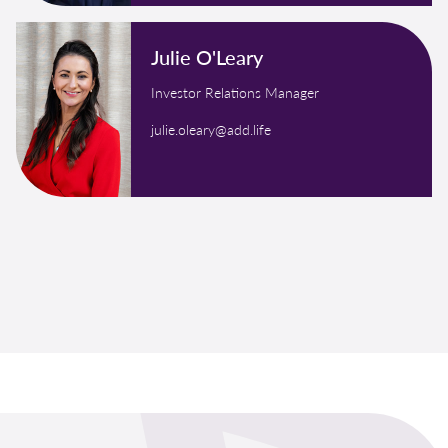
Julie O'Leary
Investor Relations Manager
julie.oleary@add.life