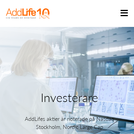
Investerare
AddLifes aktier är noterade på Nasdaq
Stockholm, Nordic Large Cap