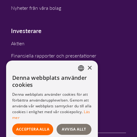
Nyheter från våra bolag
Investerare
Aktien
Finansiella rapporter och presentationer
×
Finansiella mål
Denna webbplats använder
Bolagsstyrning
ENGLISH
cookies
SWEDISH
Kalender
Denna webbplats använder cookies för att
förbättra användarupplevelsen. Genom att
använda vår webbplats samtycker du till alla
cookies i enlighet med vår cookiepolicy.
Läs
LinkedIn
mer
ACCEPTERA ALLA
AVVISA ALLT