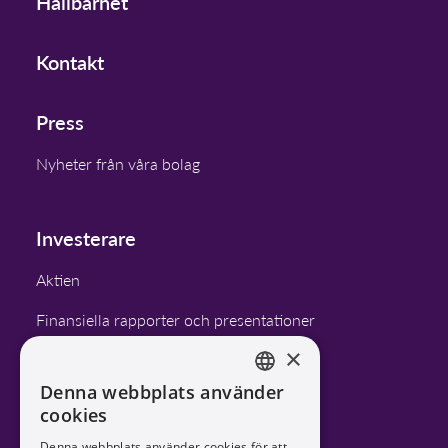
Hållbarhet
Kontakt
Press
Nyheter från våra bolag
Investerare
Aktien
Finansiella rapporter och presentationer
×
Finansiella mål
Denna webbplats använder
Bolagsstyrning
ENGLISH
cookies
SWEDISH
Kalender
Denna webbplats använder cookies för att